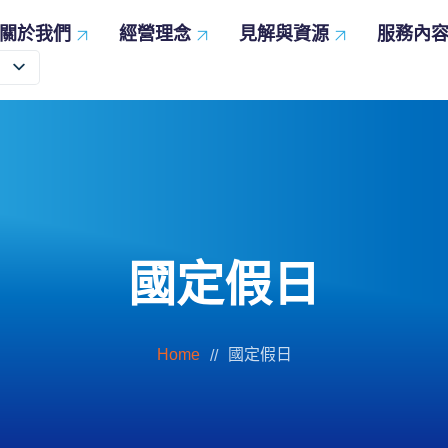
關於我們
經營理念
見解與資源
服務內
服務內容
實踐承諾
見解與資源
品項管理
促進多元平等與包容
旨
全方位為您的供應鏈考量
共創永續世界
命
掌握數位連結與洞察力
業
優化您的多品項採購
國定假日
Home
國定假日