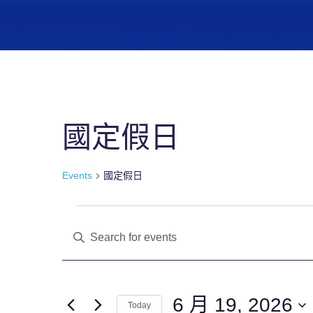
國定假日
Events
國定假日
E
Enter
Keyword.
v
Search
for
6 月 19, 2026
Today
Events