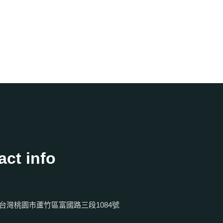
N
a
v
i
g
act info
a
t
09 台灣桃園市蘆竹區富國路三段1084號