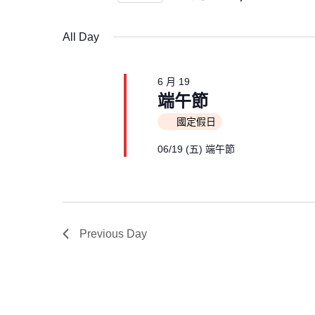
e
Select
by
date.
All Day
Keyword.
n
6 月 19
端午節
t
國定假日
06/19 (五) 端午節
s
S
Previous Day
e