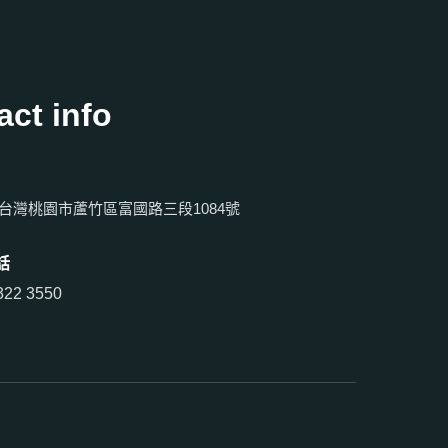
act info
09 台灣桃園市蘆竹區富國路三段1084號
話
322 3550