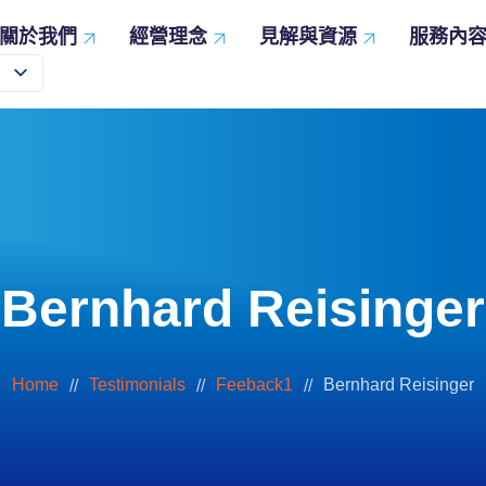
關於我們
經營理念
見解與資源
服務內
服務內容
實踐承諾
見解與資源
品項管理
促進多元平等與包容
旨
全方位為您的供應鏈考量
共創永續世界
命
掌握數位連結與洞察力
業
優化您的多品項採購
Bernhard Reisinger
Home
Testimonials
Feeback1
Bernhard Reisinger